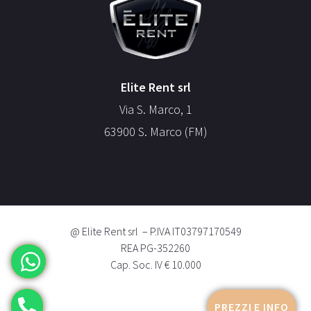
Elite Rent srl
Via S. Marco, 1
63900 S. Marco (FM)
@ Elite Rent srl – P.IVA IT03797170549
REA PG-352260
Cap. Soc. IV € 10.000
PREZZI E INFO